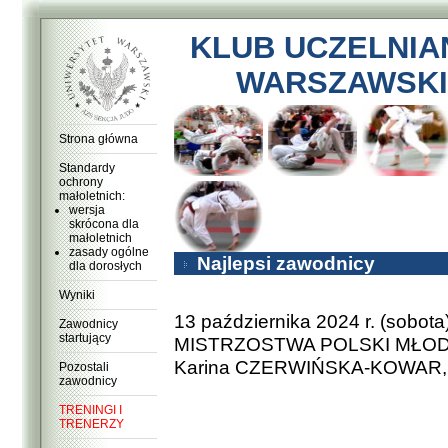
KLUB UCZELNIA
WARSZAWSKI
Strona główna
Standardy
ochrony
małoletnich:
wersja
skrócona dla
małoletnich
zasady ogólne
Najlepsi zawodnicy
dla dorosłych
Wyniki
13 października 2024 r. (sobot
Zawodnicy
startujący
MISTRZOSTWA POLSKI MŁODZIC
Karina CZERWIŃSKA-KOWAR, w 
Pozostali
zawodnicy
TRENINGI I
TRENERZY