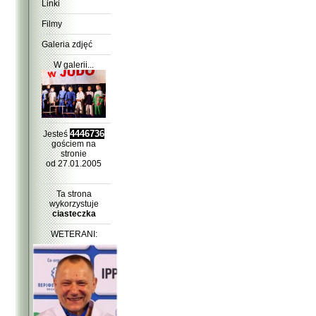
Linki
Filmy
Galeria zdjęć
W galerii...
4446736
Jesteś
gościem na
stronie
od 27.01.2005
Ta strona
wykorzystuje
ciasteczka
WETERANI: