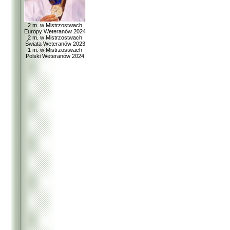
2 m. w Mistrzostwach
Europy Weteranów 2024
2 m. w Mistrzostwach
Świata Weteranów 2023
1 m. w Mistrzostwach
Polski Weteranów 2024