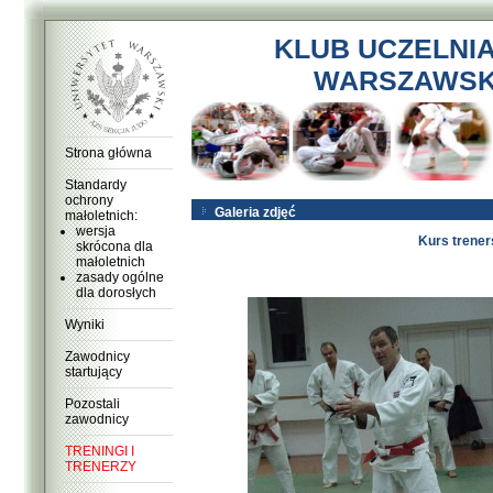
KLUB UCZELNI
WARSZAWSKI
Strona główna
Standardy
ochrony
Galeria zdjęć
małoletnich:
wersja
Kurs trener
skrócona dla
małoletnich
zasady ogólne
dla dorosłych
Wyniki
Zawodnicy
startujący
Pozostali
zawodnicy
TRENINGI I
TRENERZY