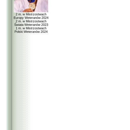
2 m. w Mistrzostwach
Europy Weteranów 2024
2 m. w Mistrzostwach
Świata Weteranów 2023
1 m. w Mistrzostwach
Polski Weteranów 2024