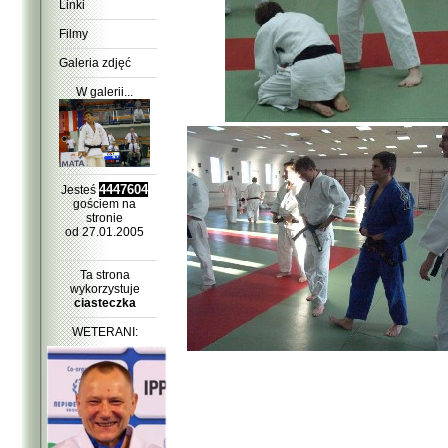
Linki
Filmy
Galeria zdjęć
W galerii...
4447604
Jesteś
gościem na
stronie
od 27.01.2005
Ta strona
wykorzystuje
ciasteczka
WETERANI: