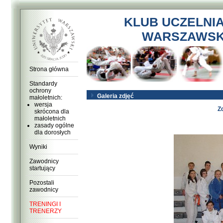
KLUB UCZELNI
WARSZAWSKI
Strona główna
Standardy
ochrony
Galeria zdjęć
małoletnich:
wersja
Z
skrócona dla
małoletnich
zasady ogólne
dla dorosłych
Wyniki
Zawodnicy
startujący
Pozostali
zawodnicy
TRENINGI I
TRENERZY