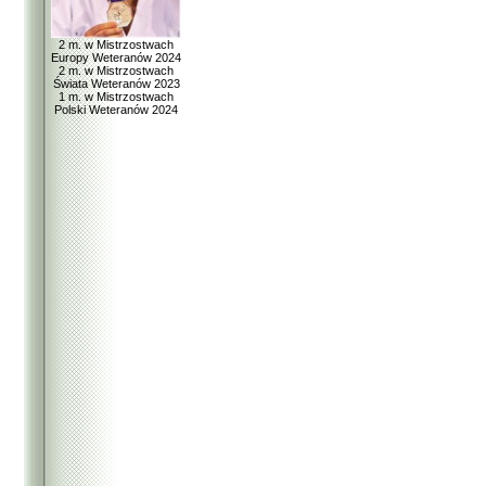
2 m. w Mistrzostwach
Europy Weteranów 2024
2 m. w Mistrzostwach
Świata Weteranów 2023
1 m. w Mistrzostwach
Polski Weteranów 2024