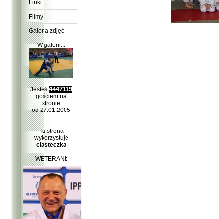
Linki
Filmy
Galeria zdjęć
W galerii...
4447119
Jesteś
gościem na
stronie
od 27.01.2005
Ta strona
wykorzystuje
ciasteczka
WETERANI: