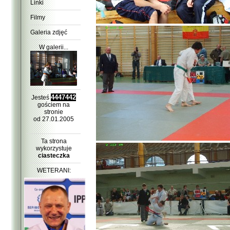
Linki
Filmy
Galeria zdjęć
W galerii...
4447442
Jesteś
gościem na
stronie
od 27.01.2005
Ta strona
wykorzystuje
ciasteczka
WETERANI: