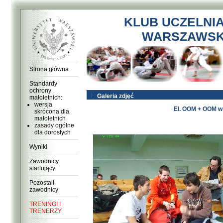
KLUB UCZELNI
WARSZAWSKI
Strona główna
Standardy
ochrony
Galeria zdjęć
małoletnich:
wersja
El. OOM + OOM w 
skrócona dla
małoletnich
zasady ogólne
dla dorosłych
Wyniki
Zawodnicy
startujący
Pozostali
zawodnicy
TRENINGI I
TRENERZY