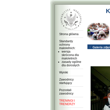
K
Strona główna
Standardy
ochrony
Galeria zdję
małoletnich:
wersja
skrócona dla
małoletnich
zasady ogólne
dla dorosłych
Wyniki
Zawodnicy
startujący
Pozostali
zawodnicy
TRENINGI I
TRENERZY