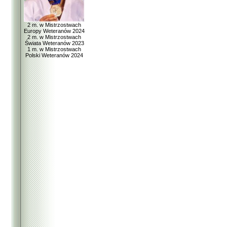
2 m. w Mistrzostwach
Europy Weteranów 2024
2 m. w Mistrzostwach
Świata Weteranów 2023
1 m. w Mistrzostwach
Polski Weteranów 2024