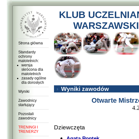
KLUB UCZELNIA
WARSZAWSKI
Strona główna
Standardy
ochrony
małoletnich:
wersja
skrócona dla
małoletnich
zasady ogólne
dla dorosłych
Wyniki zawodów
Wyniki
Otwarte Mistr
Zawodnicy
startujący
4.
Pozostali
zawodnicy
Dziewczęta
TRENINGI I
TRENERZY
Agata Pontek