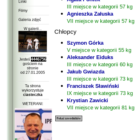
Linki
III miejsce w kategorii 57 kg
Filmy
Agnieszka Załuska
Galeria zdjęć
VII miejsce w kategorii 57 kg
W galerii...
Chłopcy
Szymon Górka
V miejsce w kategorii 55 kg
Aleksander Eiduks
4446756
Jesteś
III miejsce w kategorii 60 kg
gościem na
stronie
Jakub Gwiazda
od 27.01.2005
III miejsce w kategorii 73 kg
Franciszek Sławiński
Ta strona
wykorzystuje
IX miejsce w kategorii 73 kg
ciasteczka
Krystian Zawicki
WETERANI:
VII miejsce w kategorii 81 kg
Pokaż zawodników