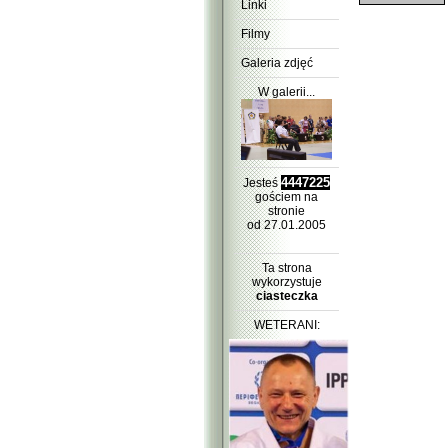
Linki
Filmy
Galeria zdjęć
W galerii...
4447225
Jesteś
gościem na
stronie
od 27.01.2005
Ta strona
wykorzystuje
ciasteczka
WETERANI: