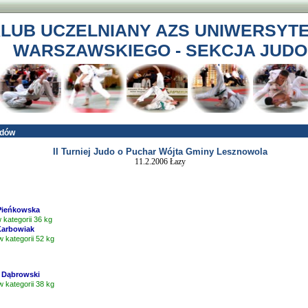
LUB UCZELNIANY AZS UNIWERSYT
WARSZAWSKIEGO - SEKCJA JUDO
odów
II Turniej Judo o Puchar Wójta Gminy Lesznowola
11.2.2006 Łazy
 Pieńkowska
w kategorii 36 kg
Karbowiak
w kategorii 52 kg
w Dąbrowski
w kategorii 38 kg