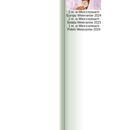
2 m. w Mistrzostwach
Europy Weteranów 2024
2 m. w Mistrzostwach
Świata Weteranów 2023
1 m. w Mistrzostwach
Polski Weteranów 2024