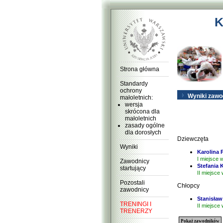
K
Strona główna
Standardy
ochrony
Wyniki zaw
małoletnich:
wersja
skrócona dla
małoletnich
zasady ogólne
dla dorosłych
Dziewczęta
Wyniki
Karolina
I miejsce 
Zawodnicy
Stefania 
startujący
II miejsce 
Pozostali
Chłopcy
zawodnicy
Stanisła
TRENINGI I
II miejsce 
TRENERZY
Pokaż zawodników