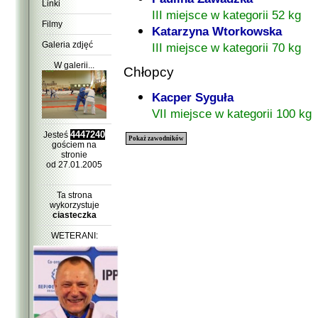
Linki
III miejsce w kategorii 52 kg
Filmy
Katarzyna Wtorkowska
Galeria zdjęć
III miejsce w kategorii 70 kg
W galerii...
Chłopcy
Kacper Syguła
VII miejsce w kategorii 100 kg
4447240
Jesteś
Pokaż zawodników
gościem na
stronie
od 27.01.2005
Ta strona
wykorzystuje
ciasteczka
WETERANI: