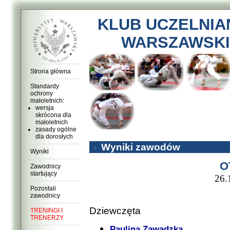
KLUB UCZELNIA
WARSZAWSKI
Strona główna
Standardy
ochrony
małoletnich:
wersja
skrócona dla
małoletnich
zasady ogólne
dla dorosłych
Wyniki zawodów
Wyniki
O
Zawodnicy
startujący
26.
Pozostali
zawodnicy
Dziewczęta
TRENINGI I
TRENERZY
Paulina Zawadzka