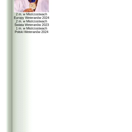
2 m. w Mistrzostwach
Europy Weteranów 2024
2 m. w Mistrzostwach
Świata Weteranów 2023
1 m. w Mistrzostwach
Polski Weteranów 2024