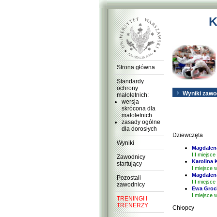
K
Strona główna
Standardy
ochrony
Wyniki zaw
małoletnich:
wersja
skrócona dla
małoletnich
zasady ogólne
dla dorosłych
Dziewczęta
Wyniki
Magdalen
III miejsce
Zawodnicy
Karolina 
startujący
I miejsce 
Magdalen
Pozostali
III miejsce
zawodnicy
Ewa Gro
I miejsce 
TRENINGI I
TRENERZY
Chłopcy