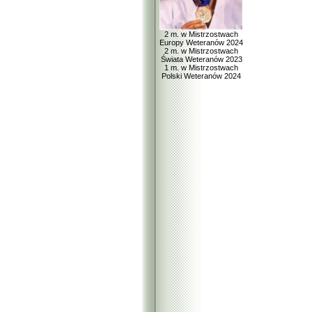
2 m. w Mistrzostwach
Europy Weteranów 2024
2 m. w Mistrzostwach
Świata Weteranów 2023
1 m. w Mistrzostwach
Polski Weteranów 2024