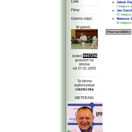
Linki
Jakub Zię
I miejsce 
Filmy
Jan Gacz
IX miejsce
Galeria zdjęć
Mateusz 
III miejsce
W galerii...
Pokaż zawodników
4447256
Jesteś
gościem na
stronie
od 27.01.2005
Ta strona
wykorzystuje
ciasteczka
WETERANI: