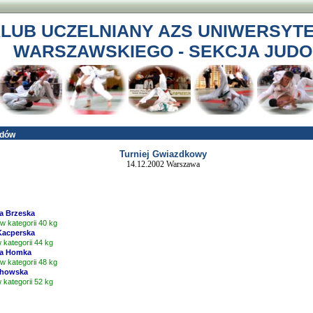
LUB UCZELNIANY AZS UNIWERSYT
WARSZAWSKIEGO - SEKCJA JUDO
odów
Turniej Gwiazdkowy
14.12.2002 Warszawa
a Brzeska
 w kategorii 40 kg
Kacperska
w kategorii 44 kg
a Homka
 w kategorii 48 kg
chowska
w kategorii 52 kg