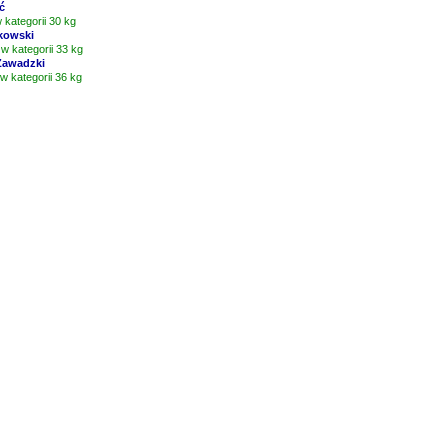
ć
w kategorii 30 kg
kowski
 w kategorii 33 kg
Zawadzki
 w kategorii 36 kg