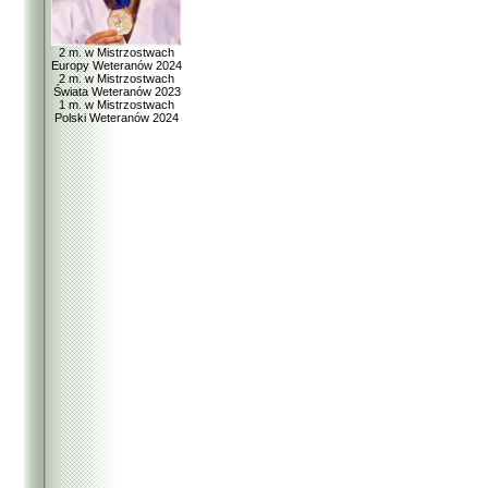
2 m. w Mistrzostwach
Europy Weteranów 2024
2 m. w Mistrzostwach
Świata Weteranów 2023
1 m. w Mistrzostwach
Polski Weteranów 2024