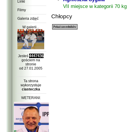
Linki
VII miejsce w kategorii 70 kg
Filmy
Chłopcy
Galeria zdjęć
W galerii...
Pokaż zawodników
4447436
Jesteś
gościem na
stronie
od 27.01.2005
Ta strona
wykorzystuje
ciasteczka
WETERANI: