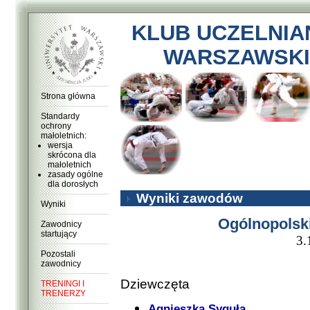
KLUB UCZELNIA
WARSZAWSKI
Strona główna
Standardy
ochrony
małoletnich:
wersja
skrócona dla
małoletnich
zasady ogólne
dla dorosłych
Wyniki zawodów
Wyniki
Ogólnopolski
Zawodnicy
startujący
3.
Pozostali
zawodnicy
Dziewczęta
TRENINGI I
TRENERZY
Agnieszka Syguła