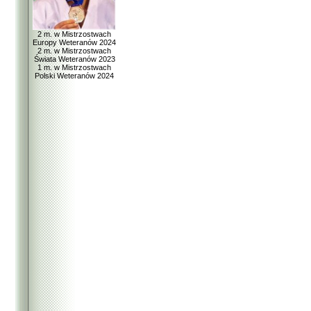
2 m. w Mistrzostwach
Europy Weteranów 2024
2 m. w Mistrzostwach
Świata Weteranów 2023
1 m. w Mistrzostwach
Polski Weteranów 2024