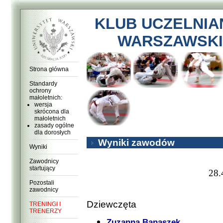
KLUB UCZELNIA
WARSZAWSKI
Strona główna
Standardy
ochrony
małoletnich:
wersja
skrócona dla
małoletnich
zasady ogólne
dla dorosłych
Wyniki zawodów
Wyniki
Zawodnicy
startujący
28.
Pozostali
zawodnicy
Dziewczęta
TRENINGI I
TRENERZY
Zuzanna Banaszek