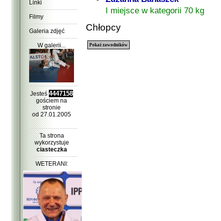
Linki
I miejsce w kategorii 70 kg
Filmy
Chłopcy
Galeria zdjęć
W galerii...
Pokaż zawodników
4447158
Jesteś
gościem na
stronie
od 27.01.2005
Ta strona
wykorzystuje
ciasteczka
WETERANI: