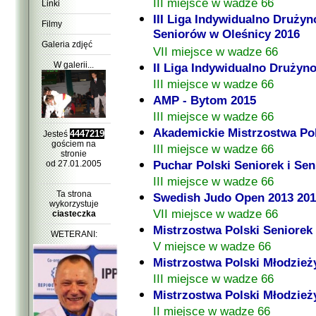
III miejsce w wadze 66
Linki
III Liga Indywidualno Druży
Filmy
Seniorów w Oleśnicy 2016
Galeria zdjęć
VII miejsce w wadze 66
W galerii...
II Liga Indywidualno Druży
III miejsce w wadze 66
AMP - Bytom 2015
III miejsce w wadze 66
Akademickie Mistrzostwa Pol
4447219
Jesteś
gościem na
III miejsce w wadze 66
stronie
Puchar Polski Seniorek i Se
od 27.01.2005
III miejsce w wadze 66
Ta strona
Swedish Judo Open 2013 20
wykorzystuje
VII miejsce w wadze 66
ciasteczka
Mistrzostwa Polski Seniorek
WETERANI:
V miejsce w wadze 66
Mistrzostwa Polski Młodzież
III miejsce w wadze 66
Mistrzostwa Polski Młodzież
II miejsce w wadze 66