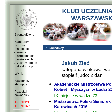
KLUB UCZELNI
WARSZAWSKI
Strona główna
Standardy
ochrony
Zawodnicy
małoletnich:
wersja
skrócona dla
małoletnich
Jakub Zięć
zasady ogólne
dla dorosłych
kategoria wiekowa: wet
Wyniki
stopień judo: 2 dan
Zawodnicy
Akademickie Mistrzostwa Po
startujący
Kobiet i Mężczyzn w Łodzi 2
Pozostali
IX miejsce w wadze 73
zawodnicy
Mistrzostwa Polski Seniorek
TRENINGI I
TRENERZY
Katowicach 2016