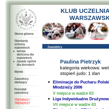
KLUB UCZELNI
WARSZAWSKI
Strona główna
Standardy
ochrony
Zawodnicy
małoletnich:
wersja
skrócona dla
małoletnich
Paulina Pietrzyk
zasady ogólne
dla dorosłych
kategoria wiekowa: wet
Wyniki
stopień judo: 1 dan
Zawodnicy
Eliminacje do Pucharu Polsk
startujący
Młodzieży 2006
Pozostali
V miejsce w wadze 63
zawodnicy
Liga Indywidualno Drużynow
TRENINGI I
TRENERZY
VII miejsce w wadze 63