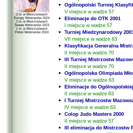
Ogólnopolski Turniej Klasyfi
V miejsce w wadze 57
2 m. w Mistrzostwach
Eliminacje do OTK 2001
Europy Weteranów 2024
2 m. w Mistrzostwach
I miejsce w wadze 57
Świata Weteranów 2023
1 m. w Mistrzostwach
Turniej Miedzynarodowy 200
Polski Weteranów 2024
VII miejsce w wadze 63
Klasyfikacja Generalna Mis
II miejsce w wadze 70
III Turniej Mistrzostw Mazow
II miejsce w wadze 70
Ogólnopolska Olimpiada Mło
V miejsce w wadze 63
Eliminacje do Ogólnopolskie
II miejsce w wadze 63
I Turniej Mistrzostw Mazows
IV miejsce w wadze 63
Colop Judo Masters 2000
II miejsce w wadze 57
III eliminacja do Mistrzostw 