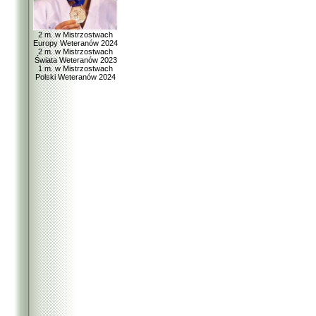
2 m. w Mistrzostwach
Europy Weteranów 2024
2 m. w Mistrzostwach
Świata Weteranów 2023
1 m. w Mistrzostwach
Polski Weteranów 2024