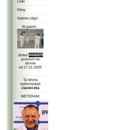
Linki
Filmy
Galeria zdjęć
W galerii...
4446809
Jesteś
gościem na
stronie
od 27.01.2005
Ta strona
wykorzystuje
ciasteczka
WETERANI: