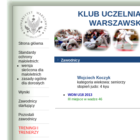
KLUB UCZELNI
WARSZAWSKI
Strona główna
Standardy
ochrony
Zawodnicy
małoletnich:
wersja
skrócona dla
małoletnich
Wojciech Koczyk
zasady ogólne
kategoria wiekowa: seniorzy
dla dorosłych
stopień judo: 4 kyu
Wyniki
WOM U18 2013
III miejsce w wadze 46
Zawodnicy
startujący
Pozostali
zawodnicy
TRENINGI I
TRENERZY