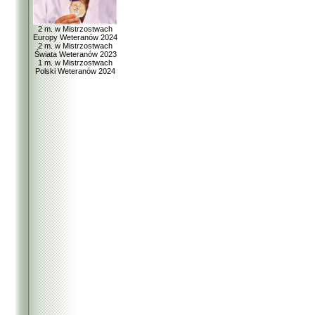
2 m. w Mistrzostwach
Europy Weteranów 2024
2 m. w Mistrzostwach
Świata Weteranów 2023
1 m. w Mistrzostwach
Polski Weteranów 2024