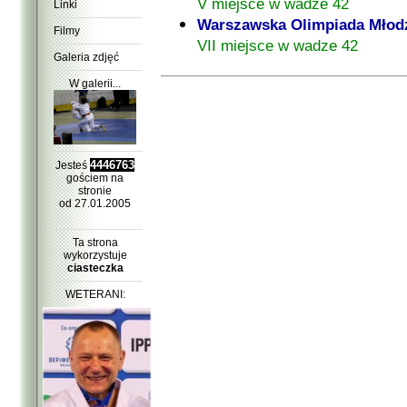
V miejsce w wadze 42
Linki
Warszawska Olimpiada Młodz
Filmy
VII miejsce w wadze 42
Galeria zdjęć
W galerii...
4446763
Jesteś
gościem na
stronie
od 27.01.2005
Ta strona
wykorzystuje
ciasteczka
WETERANI: