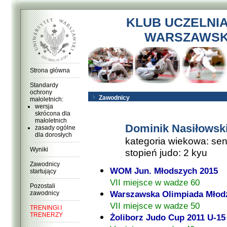
KLUB UCZELNI
WARSZAWSKI
Strona główna
Standardy
ochrony
Zawodnicy
małoletnich:
wersja
skrócona dla
małoletnich
Dominik Nasiłowsk
zasady ogólne
dla dorosłych
kategoria wiekowa: sen
Wyniki
stopień judo: 2 kyu
Zawodnicy
WOM Jun. Młodszych 2015
startujący
VII miejsce w wadze 60
Pozostali
Warszawska Olimpiada Młodz
zawodnicy
VII miejsce w wadze 50
TRENINGI I
TRENERZY
Żoliborz Judo Cup 2011 U-15