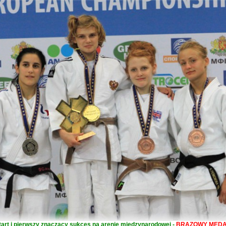
tart i pierwszy znaczący sukces na arenie międzynarodowej -
BRĄZOWY MED