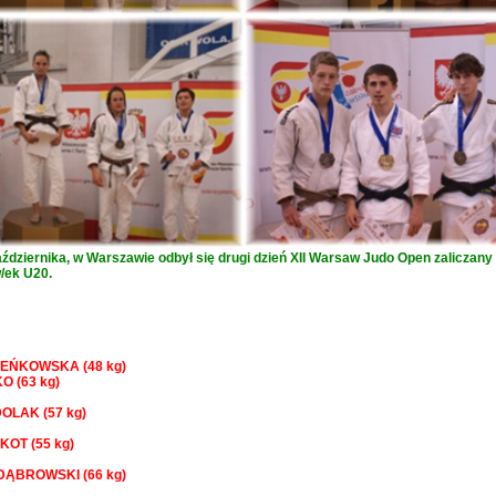
aździernika, w Warszawie odbył się drugi dzień XII Warsaw Judo Open zaliczan
/ek U20.
PIEŃKOWSKA (48 kg)
KO (63 kg)
DOLAK (57 kg)
 KOT (55 kg)
 DĄBROWSKI (66 kg)