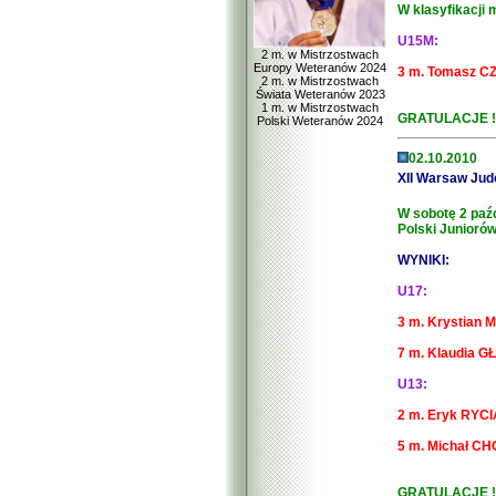
W klasyfikacji 
U15M:
2 m. w Mistrzostwach
Europy Weteranów 2024
3 m. Tomasz C
2 m. w Mistrzostwach
Świata Weteranów 2023
1 m. w Mistrzostwach
GRATULACJE !
Polski Weteranów 2024
02.10.2010
XII Warsaw Jud
W sobotę 2 paź
Polski Junioró
WYNIKI:
U17:
3 m. Krystian 
7 m. Klaudia G
U13:
2 m. Eryk RYCI
5 m. Michał C
GRATULACJE !