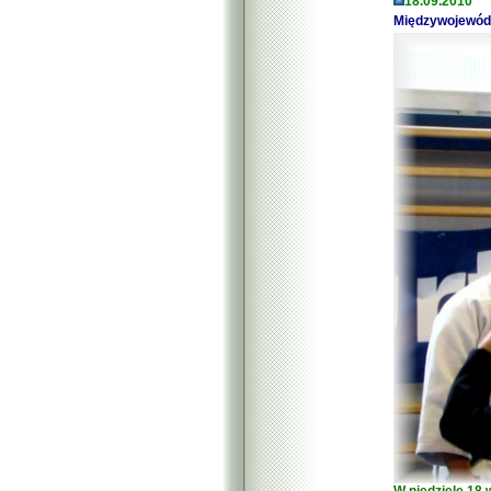
18.09.2010
Międzywojewódz