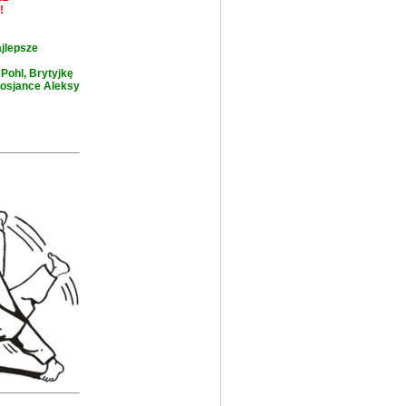
!
ajlepsze
 Pohl, Brytyjkę
 Rosjance Aleksy