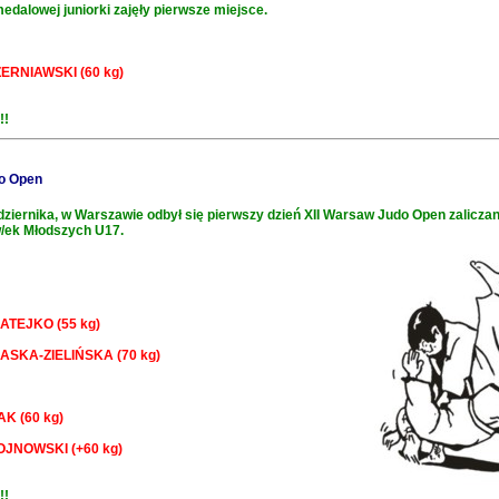
medalowej juniorki zajęły pierwsze miejsce.
ZERNIAWSKI (60 kg)
!!
o Open
dziernika, w Warszawie odbył się pierwszy dzień XII Warsaw Judo Open zalicza
w/ek Młodszych U17.
MATEJKO (55 kg)
ŁASKA-ZIELIŃSKA (70 kg)
AK (60 kg)
HOJNOWSKI (+60 kg)
!!