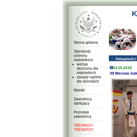
K
Strona główna
Standardy
ochrony
Aktualności
małoletnich:
wersja
03.10.2010
skrócona dla
małoletnich
XII Warsaw Jud
zasady ogólne
dla dorosłych
Wyniki
Zawodnicy
startujący
Pozostali
zawodnicy
TRENINGI I
TRENERZY