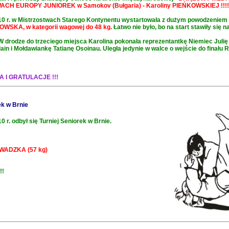
CH EUROPY JUNIOREK w Samokov (Bułgaria) - Karoliny PIEŃKOWSKIEJ !!!!
10 r. w Mistrzostwach Starego Kontynentu wystartowała z dużym powodzeniem
OWSKA, w kategorii wagowej do 48 kg.
Łatwo nie było, bo na start stawiły się n
 W drodze do trzeciego miejsca Karolina pokonała reprezentantkę Niemiec Julię
ain i Mołdawiankę Tatianę Osoinau. Uległa jedynie w walce o wejście do finału
 I GRATULACJE !!!
k w Brnie
0 r. odbył się Turniej Seniorek w Brnie.
AWADZKA (57 kg)
!!