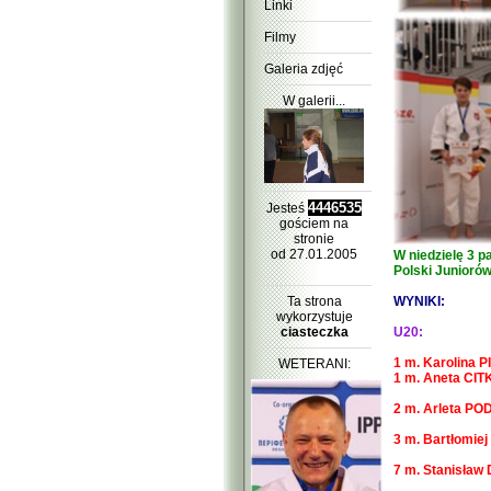
Linki
Filmy
Galeria zdjęć
W galerii...
4446535
Jesteś
gościem na
stronie
od 27.01.2005
W niedzielę 3 p
Polski Juniorów
WYNIKI:
Ta strona
wykorzystuje
U20:
ciasteczka
1 m. Karolina 
WETERANI:
1 m. Aneta CIT
2 m. Arleta PO
3 m. Bartłomiej
7 m. Stanisław