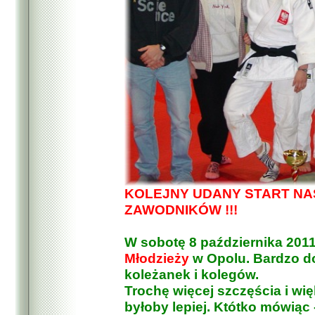
KOLEJNY UDANY START NA
ZAWODNIKÓW !!!
W sobotę 8 października 2011 
Młodzieży
w Opolu. Bardzo do
koleżanek i kolegów.
Trochę więcej szczęścia i wię
byłoby lepiej. Któtko mówiąc 