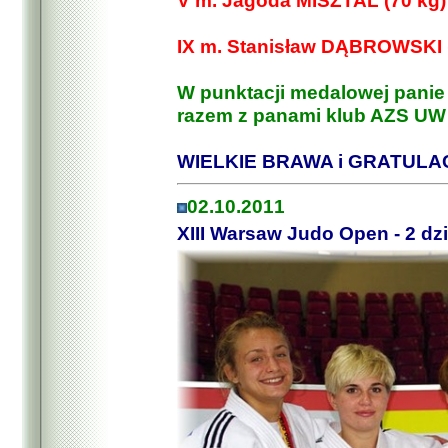
V m. Jagoda MISZTAL (70 kg)
IX m. Stanisław DĄBROWSKI 
W punktacji medalowej panie
razem z panami klub AZS UW z
WIELKIE BRAWA i GRATULAC
02.10.2011
XIII Warsaw Judo Open - 2 dz