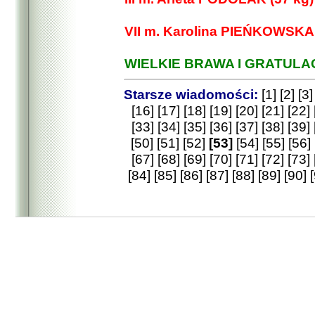
VII m. Karolina PIEŃKOWSKA 
WIELKIE BRAWA I GRATULAC
Starsze wiadomości:
[1]
[2]
[3]
[16]
[17]
[18]
[19]
[20]
[21]
[22]
[33]
[34]
[35]
[36]
[37]
[38]
[39]
[50]
[51]
[52]
[53]
[54]
[55]
[56]
[67]
[68]
[69]
[70]
[71]
[72]
[73]
[84]
[85]
[86]
[87]
[88]
[89]
[90]