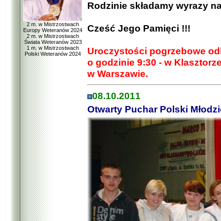
Rodzinie składamy wyrazy na
2 m. w Mistrzostwach
Cześć Jego Pamięci !!!
Europy Weteranów 2024
2 m. w Mistrzostwach
Świata Weteranów 2023
1 m. w Mistrzostwach
Uroczystości pogrzebowe odbę
Polski Weteranów 2024
o godzinie 9:30 - w Klasztorz
w Warszawie.
08.10.2011
Otwarty Puchar Polski Młodz