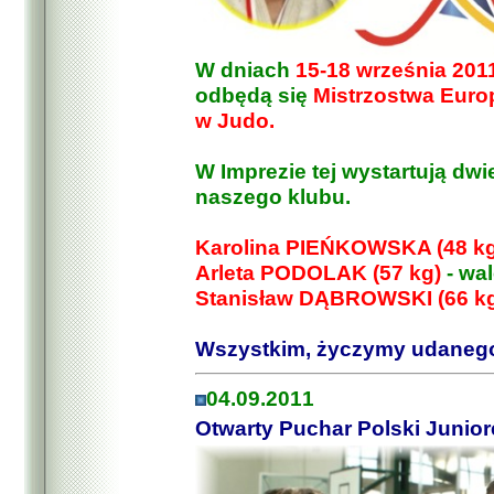
W dniach
15-18 września 2011
odbędą się
Mistrzostwa Euro
w Judo.
W Imprezie tej wystartują dw
naszego klubu.
Karolina PIEŃKOWSKA (48 kg
Arleta PODOLAK (57 kg)
- wal
Stanisław DĄBROWSKI (66 k
Wszystkim, życzymy udanego s
04.09.2011
Otwarty Puchar Polski Junio