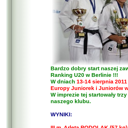
Bardzo dobry start naszej z
Ranking U20 w Berlinie !!!
W dniach
13-14 sierpnia 2011 
Europy Juniorek i Juniorów 
W imprezie tej startowały trz
naszego klubu.
WYNIKI:
III m. Arleta PODOLAK (57 kg)