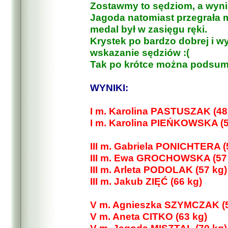
Zostawmy to sędziom, a wynik
Jagoda natomiast przegrała ma
medal był w zasięgu ręki.
Krystek po bardzo dobrej i w
wskazanie sędziów :(
Tak po krótce można podsumo
WYNIKI:
I m. Karolina PASTUSZAK (48
I m. Karolina PIEŃKOWSKA (5
III m. Gabriela PONICHTERA (
III m. Ewa GROCHOWSKA (57
III m. Arleta PODOLAK (57 kg)
III m. Jakub ZIĘĆ (66 kg)
V m. Agnieszka SZYMCZAK (5
V m. Aneta CITKO (63 kg)