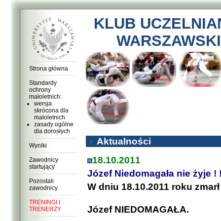
KLUB UCZELNIA
WARSZAWSKI
Strona główna
Standardy
ochrony
małoletnich:
wersja
skrócona dla
małoletnich
zasady ogólne
dla dorosłych
Aktualności
Wyniki
18.10.2011
Zawodnicy
startujący
Józef Niedomagała nie żyje ! !
Pozostali
W dniu 18.10.2011 roku zmarł
zawodnicy
TRENINGI I
Józef NIEDOMAGAŁA.
TRENERZY