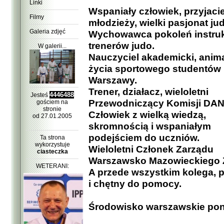
Linki
Wspaniały człowiek, przyjacie
Filmy
młodzieży, wielki pasjonat ju
Galeria zdjęć
Wychowawca pokoleń instruk
trenerów judo.
W galerii...
Nauczyciel akademicki, anim
życia sportowego studentów
Warszawy.
Trener, działacz, wieloletni
4446488
Jesteś
Przewodniczący Komisji DAN
gościem na
stronie
Człowiek z wielką wiedzą,
od 27.01.2005
skromnością i wspaniałym
podejściem do uczniów.
Ta strona
wykorzystuje
Wieloletni Członek Zarządu
ciasteczka
Warszawsko Mazowieckiego 
WETERANI:
A przede wszystkim kolega, p
i chętny do pomocy.
Środowisko warszawskie poni