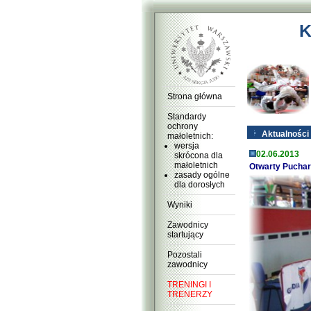
K
Strona główna
Standardy
ochrony
Aktualności
małoletnich:
wersja
02.06.2013
skrócona dla
małoletnich
Otwarty Puchar 
zasady ogólne
dla dorosłych
Wyniki
Zawodnicy
startujący
Pozostali
zawodnicy
TRENINGI I
TRENERZY