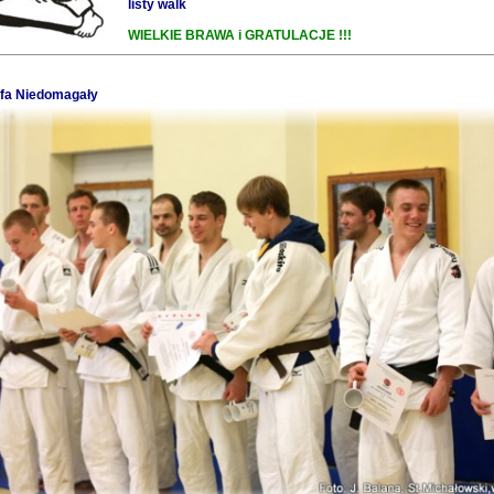
listy walk
WIELKIE BRAWA i GRATULACJE !!!
efa Niedomagały