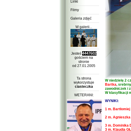
Linki
Filmy
Galeria zdjęć
W galerii...
4447602
Jesteś
gościem na
stronie
od 27.01.2005
Ta strona
W niedzielę 2 c
wykorzystuje
Bartka
, srebrn
ciasteczka
zawodniczek i 
W klasyfikacji m
WETERANI:
WYNIKI:
1 m. Bartłomiej
2 m. Agnieszk
3 m. Dominika 
3 m. Klaudia G