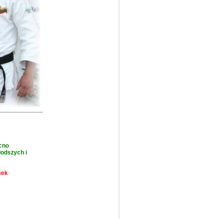
ocno
łodszych i
mek