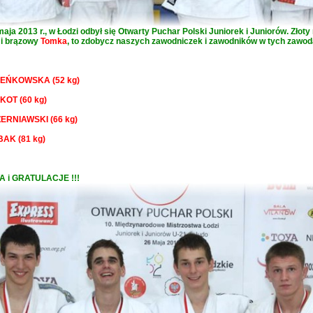
maja 2013 r., w Łodzi odbył się Otwarty Puchar Polski Juniorek i Juniorów. Złot
i brązowy
Tomka
, to zdobycz naszych zawodniczek i zawodników w tych zawod
PIEŃKOWSKA (52 kg)
 KOT (60 kg)
ZERNIAWSKI (66 kg)
BAK (81 kg)
 i GRATULACJE !!!