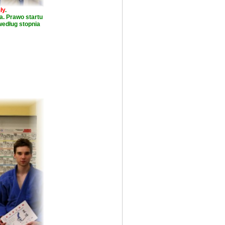
ły
.
a. Prawo startu
 według stopnia