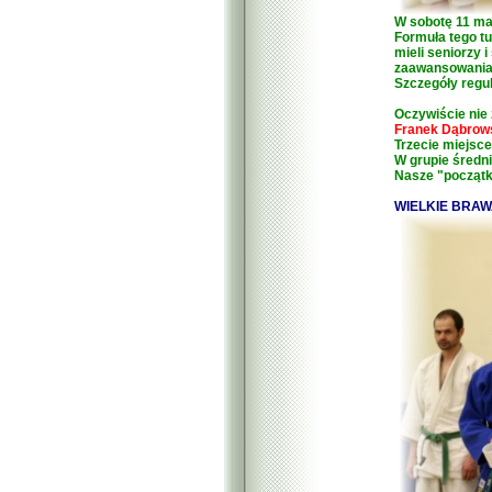
W sobotę 11 maj
Formuła tego tu
mieli seniorzy 
zaawansowania
Szczegóły regu
Oczywiście nie
Franek Dąbrows
Trzecie miejsc
W grupie śred
Nasze "początk
WIELKIE BRAWA