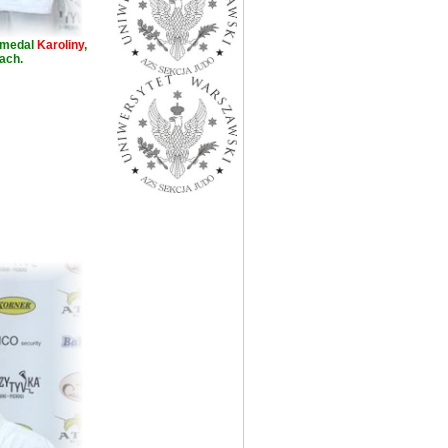
y medal
Karoliny
,
ach.