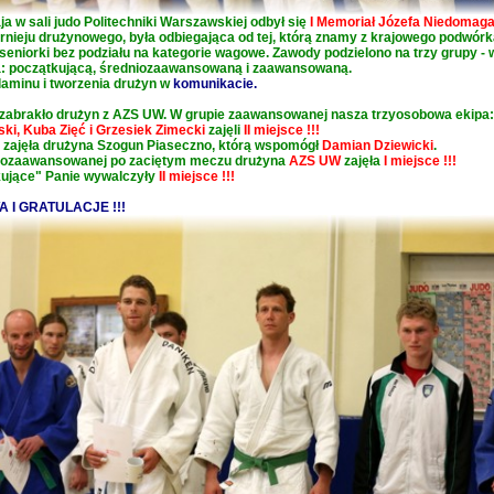
a w sali judo Politechniki Warszawskiej odbył się
I Memoriał Józefa Niedomaga
rnieju drużynowego, była odbiegająca od tej, którą znamy z krajowego podwórk
i seniorki bez podziału na kategorie wagowe. Zawody podzielono na trzy grupy -
: początkującą, średniozaawansowaną i zaawansowaną.
laminu i tworzenia drużyn w
komunikacie.
 zabrakło drużyn z AZS UW. W grupie zaawansowanej nasza trzyosobowa ekipa:
ki, Kuba Zięć i Grzesiek Zimecki
zajęli
II miejsce !!!
e zajęła drużyna Szogun Piaseczno, którą wspomógł
Damian Dziewicki
.
niozaawansowanej po zaciętym meczu drużyna
AZS UW
zajęła
I miejsce !!!
ujące" Panie wywalczyły
II miejsce !!!
 I GRATULACJE !!!