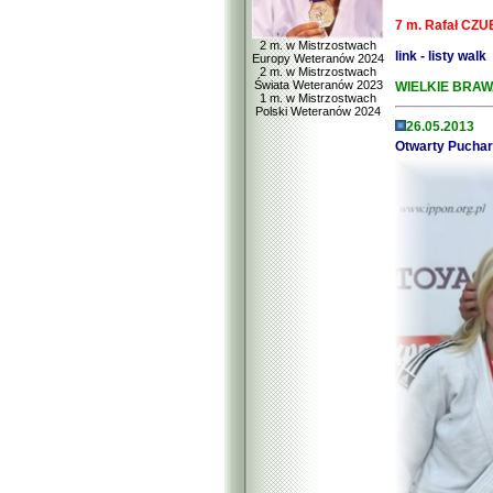
7 m. Rafał CZU
2 m. w Mistrzostwach
link - listy walk
Europy Weteranów 2024
2 m. w Mistrzostwach
Świata Weteranów 2023
WIELKIE BRAWA
1 m. w Mistrzostwach
Polski Weteranów 2024
26.05.2013
Otwarty Puchar 