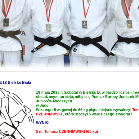
U18 Bielsko Biała
18 maja 2013 r. (sobota) w Bielsku B. w bardzo licznie i m
obsadzonym turnieju, odbył się Puchar Europy Juniorek M
Juniorów Młodszych
w Judo.
W kategorii wagowej do 66 kg piąte miejsce wywalczył
To
CZERNIAWSKI
, który stoczył 5 walk z czego 3 wygrał !
WYNIKI:
5 m. Tomasz CZERNIAWSKI (66 kg)