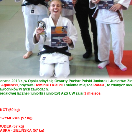
zerwca 2013 r., w Opolu odbył się Otwarty Puchar Polski Juniorek i Juniorów. Zł
y
Agnieszki
, brązowe
Dominiki i Klaudii
i siódme miejsce
Rafała
, to zdobycz na
zawodników w tych zawodach.
edalowej łącznej (juniorki i juniorzy) AZS UW zajął
3 miejsce.
 KOT (60 kg)
a SZYMCZAK (57 kg)
DUDEK (57 kg)
ŁASKA - ZIELIŃSKA (57 kg)