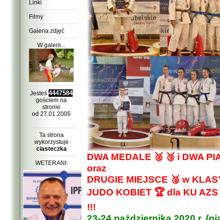
Linki
Filmy
Galeria zdjęć
W galerii...
4447584
Jesteś
gościem na
stronie
od 27.01.2005
Ta strona
wykorzystuje
ciasteczka
DWA MEDALE 🥈 🥉 i DWA P
WETERANI:
oraz
DRUGIE MIEJSCE 🥈 w KLA
JUDO KOBIET 🏆 dla KU A
!!!
23-24 października 2020 r. (p