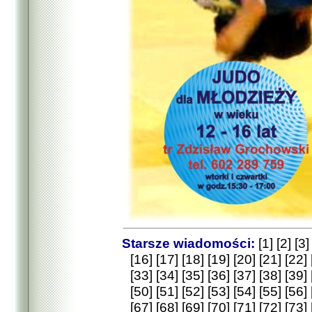
Starsze wiadomości:
[1]
[2]
[3]
[16]
[17]
[18]
[19]
[20]
[21]
[22]
[33]
[34]
[35]
[36]
[37]
[38]
[39]
[50]
[51]
[52]
[53]
[54]
[55]
[56]
[67]
[68]
[69]
[70]
[71]
[72]
[73]