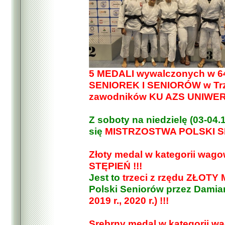
5 MEDALI wywalczonych w
SENIOREK I SENIORÓW w Trzci
zawodników KU AZS UNIWE
Z soboty na niedzielę (03-04.1
się
MISTRZOSTWA POLSKI SE
Złoty medal w kategorii wag
STĘPIEŃ !!!
Jest to
trzeci z rzędu ZŁOT
Polski Seniorów przez Damian
2019 r., 2020 r.) !!!
Srebrny medal w kategorii w