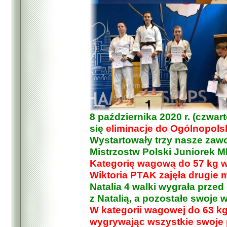
8 października 2020 r. (czwar
się
eliminacje do Ogólnopolsk
Wystartowały trzy nasze zawo
Mistrzostw Polski Juniorek M
Kategorię wagową do 57 kg 
Wiktoria PTAK zajęła drugie m
Natalia 4 walki wygrała przed
z Natalią, a pozostałe swoje w
W kategorii wagowej do 63 kg
wygrywając wszystkie swoje p