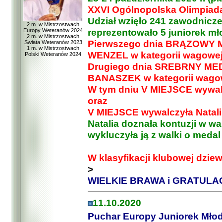
XXVI Ogólnopolska Olimpiad
Udział wzięło 241 zawodnicz
2 m. w Mistrzostwach
reprezentowało 5 juniorek m
Europy Weteranów 2024
2 m. w Mistrzostwach
Pierwszego dnia BRĄZOWY M
Świata Weteranów 2023
1 m. w Mistrzostwach
WENZEL w kategorii wagowej 
Polski Weteranów 2024
Drugiego dnia SREBRNY MED
BANASZEK w kategorii wagowe
W tym dniu V MIEJSCE wywalc
oraz
V MIEJSCE wywalczyła Natal
Natalia doznała kontuzji w wal
wykluczyła ją z walki o meda
W klasyfikacji klubowej dzie
>
WIELKIE BRAWA i GRATULAC
11.10.2020
Puchar Europy Juniorek Mło