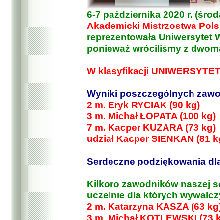
6-7 października 2020 r. (środ
Akademicki Mistrzostwa Pols
reprezentowała Uniwersytet W
ponieważ wróciliśmy z dwoma
W klasyfikacji UNIWERSYTET
Wyniki poszczególnych zaw
2 m. Eryk RYCIAK (90 kg)
3 m. Michał ŁOPATA (100 kg)
7 m. Kacper KUZARA (73 kg)
udział Kacper SIENKAN (81 k
Serdeczne podziękowania dl
Kilkoro zawodników naszej s
uczelnie dla których wywalcz
2 m. Katarzyna KASZA (63 kg
3 m. Michał KOTLEWSKI (73 k