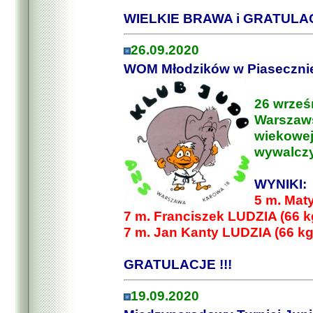
WIELKIE BRAWA i GRATULAC
26.09.2020
WOM Młodzików w Piaseczni
26 wrześn
Warszaws
wiekowej
wywalczyl
WYNIKI:
5 m. Mat
7 m. Franciszek LUDZIA (66 k
7 m. Jan Kanty LUDZIA (66 kg
GRATULACJE !!!
19.09.2020