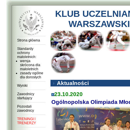
KLUB UCZELNIA
WARSZAWSKI
Strona główna
Standardy
ochrony
małoletnich:
wersja
skrócona dla
małoletnich
zasady ogólne
dla dorosłych
Aktualności
Wyniki
23.10.2020
Zawodnicy
startujący
Ogólnopolska Olimpiada Mło
Pozostali
zawodnicy
TRENINGI I
TRENERZY