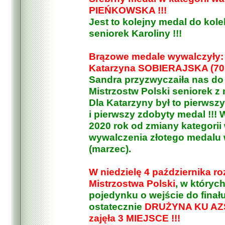
PIEŃKOWSKA !!!
Jest to kolejny medal do kole
seniorek Karoliny !!!
Brązowe medale wywalczyły:
Katarzyna SOBIERAJSKA (70kg
Sandra przyzwyczaiła nas do 
Mistrzostw Polski seniorek z 
Dla Katarzyny był to pierwszy
i pierwszy zdobyty medal !!!
2020 rok od zmiany kategorii 
wywalczenia złotego medalu 
(marzec).
W niedzielę 4 października r
Mistrzostwa Polski
, w któryc
pojedynku o wejście do fina
ostatecznie
DRUŻYNA KU AZ
zajęła 3 MIEJSCE !!!