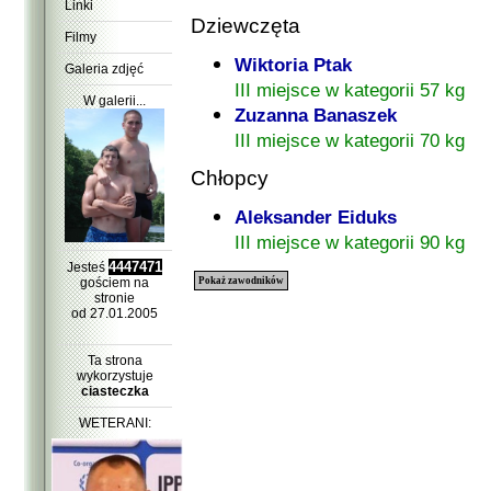
Linki
Dziewczęta
Filmy
Wiktoria Ptak
Galeria zdjęć
III miejsce w kategorii 57 kg
W galerii...
Zuzanna Banaszek
III miejsce w kategorii 70 kg
Chłopcy
Aleksander Eiduks
III miejsce w kategorii 90 kg
4447471
Jesteś
gościem na
Pokaż zawodników
stronie
od 27.01.2005
Ta strona
wykorzystuje
ciasteczka
WETERANI: