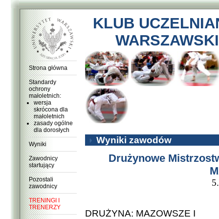
KLUB UCZELNIA
WARSZAWSKI
Strona główna
Standardy
ochrony
małoletnich:
wersja
skrócona dla
małoletnich
zasady ogólne
dla dorosłych
Wyniki zawodów
Wyniki
Drużynowe Mistrzostw
Zawodnicy
startujący
M
Pozostali
5
zawodnicy
TRENINGI I
TRENERZY
DRUŻYNA: MAZOWSZE I