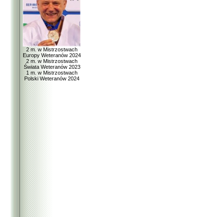
2 m. w Mistrzostwach
Europy Weteranów 2024
2 m. w Mistrzostwach
Świata Weteranów 2023
1 m. w Mistrzostwach
Polski Weteranów 2024